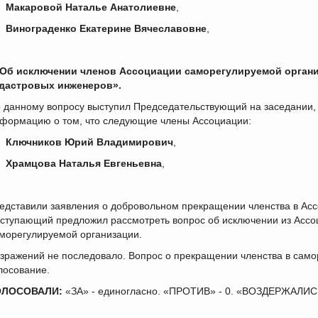
)
Макаровой Наталье Анатолиевне
,
)
Винограденко Екатерине Вячеславовне
,
 Об исключении членов Ассоциации саморегулируемой орган
дастровых инженеров».
 данному вопросу выступил Председательствующий на заседании,
формацию о том, что следующие члены Ассоциации:
)
Ключников Юрий Владимирович
,
)
Храмцова Наталья Евгеньевна
,
едставили заявления о добровольном прекращении членства в Асс
ступающий предложил рассмотреть вопрос об исключении из Ассо
морегулируемой организации.
зражений не последовало. Вопрос о прекращении членства в само
лосование.
ОЛОСОВАЛИ:
«ЗА» - единогласно. «ПРОТИВ» - 0. «ВОЗДЕРЖАЛИСЬ