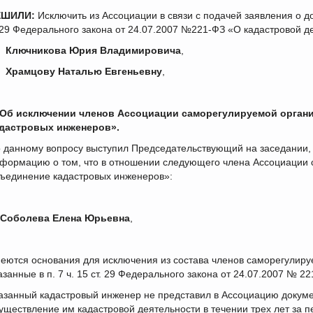
ЕШИЛИ:
Исключить из Ассоциации в связи с подачей заявления о д
.29 Федерального закона от 24.07.2007 №221-ФЗ «О кадастровой д
)
Ключникова Юрия Владимировича
,
)
Храмцову Наталью Евгеньевну
,
 Об исключении членов Ассоциации саморегулируемой орган
дастровых инженеров».
 данному вопросу выступил Председательствующий на заседании,
формацию о том, что в отношении следующего члена Ассоциации 
ъединение кадастровых инженеров»:
Соболева Елена Юрьевна
,
еются основания для исключения из состава членов саморегулиру
азанные в п. 7 ч. 15 ст. 29 Федерального закона от 24.07.2007 № 
азанный кадастровый инженер не представил в Ассоциацию докуме
уществление им кадастровой деятельности в течении трех лет за пе