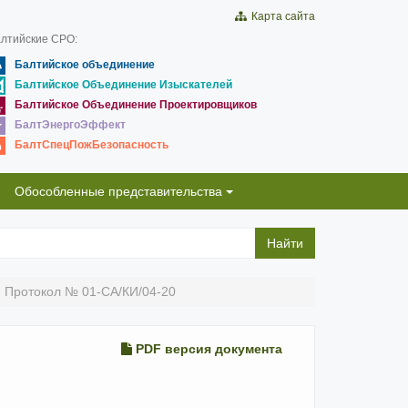
Карта сайта
лтийские СРО:
Балтийское объединение
Балтийское Объединение Изыскателей
Балтийское Объединение Проектировщиков
БалтЭнергоЭффект
БалтСпецПожБезопасность
Обособленные представительства
Найти
Протокол № 01-СА/КИ/04-20
PDF версия документа