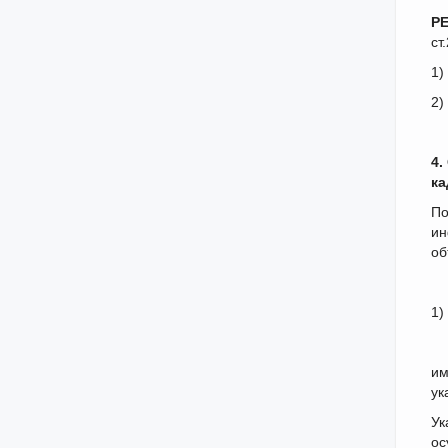
Р
ст
1
2
4.
ка
По
ин
об
1)
им
ук
Ук
ос