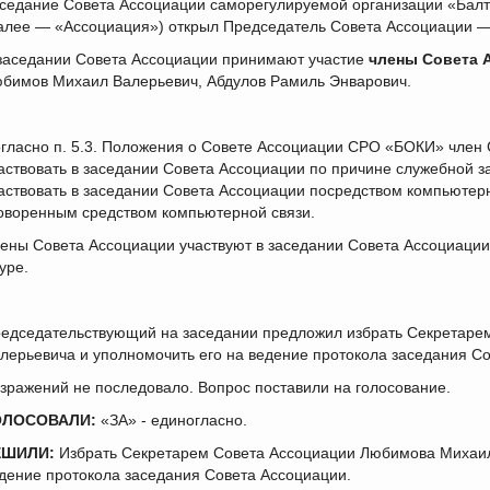
седание Совета Ассоциации саморегулируемой организации «Бал
алее — «Ассоциация») открыл Председатель Совета Ассоциации — 
заседании Совета Ассоциации принимают участие
члены Совета 
бимов Михаил Валерьевич, Абдулов Рамиль Энварович.
гласно п. 5.3. Положения о Совете Ассоциации СРО «БОКИ» член 
аствовать в заседании Совета Ассоциации по причине служебной з
аствовать в заседании Совета Ассоциации посредством компьютер
оворенным средством компьютерной связи.
ены Совета Ассоциации участвуют в заседании Совета Ассоциаци
ype.
едседательствующий на заседании предложил избрать Секретаре
лерьевича и уполномочить его на ведение протокола заседания С
зражений не последовало. Вопрос поставили на голосование.
ОЛОСОВАЛИ:
«ЗА» - единогласно.
ЕШИЛИ:
Избрать Секретарем Совета Ассоциации Любимова Михаил
дение протокола заседания Совета Ассоциации.