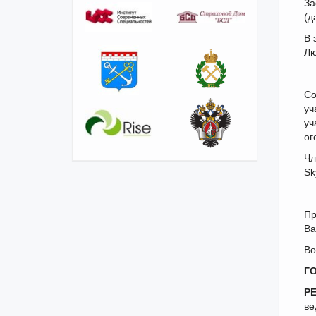
За
(д
В 
Лю
Со
уч
уч
ог
Чл
Sk
Пр
Ва
Во
Г
Р
ве