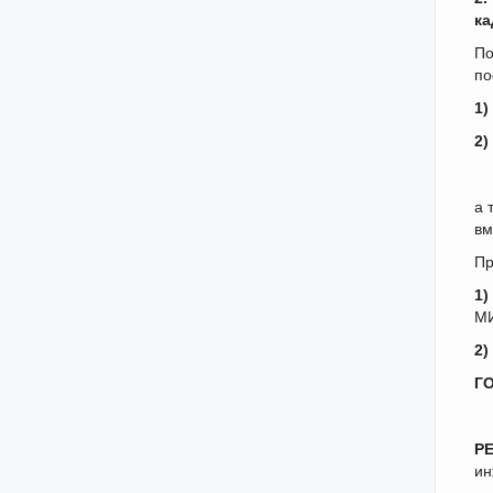
ка
По
по
1
2
а 
вм
Пр
1
М
2
Г
Р
ин