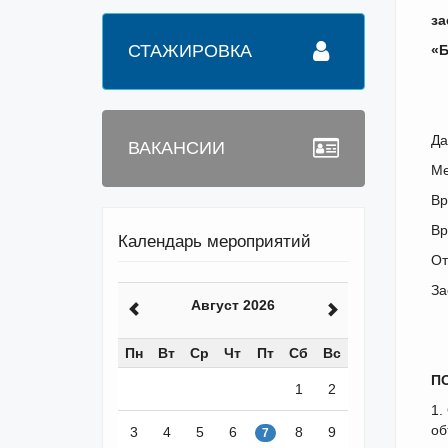
за
СТАЖИРОВКА
«Б
Да
ВАКАНСИИ
Ме
Вр
Вр
Календарь мероприятий
От
За
Август 2026
Пн
Вт
Ср
Чт
Пт
Сб
Вс
П
1
2
1.
об
3
4
5
6
8
9
7