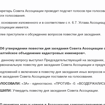
кретарь Совета Ассоциации проводит подсчет голосов при голосов
оги голосования.
 основании изложенного и в соответствии с п. 6.7. Устава Ассоци
социации имеется.
лее приступили к обсуждению вопросов повестки дня заседания.
 Об утверждении повестки дня заседания Совета Ассоциации
алтийское объединение кадастровых инженеров».
 данному вопросу выступил Председательствующий на заседании,
рвоначальную повестку дня заседания Совета Ассоциации и предло
едложений о включении в повестку дня заседания иных вопросов н
я заседания Совета Ассоциации поставили на голосование.
ОЛОСОВАЛИ:
«ЗА» - единогласно. «ПРОТИВ» -0. «ВОЗДЕРЖАЛИСЬ»
ЕШИЛИ:
Утвердить повестку дня заседания Совета Ассоциации.
 О принятии новых членов в Ассоциацию саморегулируемую 