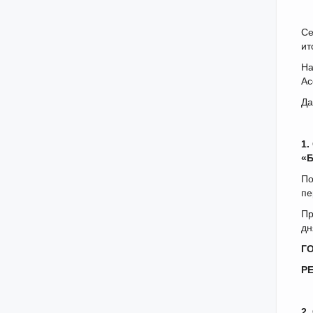
Се
ит
На
Ас
Да
1.
«Б
По
пе
Пр
дн
Г
Р
2.