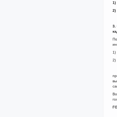
1
2
3.
ка
По
ин
1
2
пр
вы
са
Во
го
Г