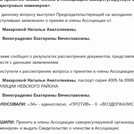
дастровых инженеров».
 данному вопросу выступил Председательствующий на заседании,
ступивших заявлениях о приеме в члены Ассоциации от:
)
Макаровой Натальи Анатолиевны
,
)
Винограденко Екатерины Вячеславовны
,
также сообщил о результатах рассмотрения документов, представ
есте с данными заявлениями.
иступили к рассмотрению вопроса о принятии в члены Ассоциации
)
Макаровой Натальи Анатолиевны
, паспорт серия 4005 № 8996
ИЛИЦИИ НЕВСКОГО РАЙОНА
)
Винограденко Екатерины Вячеславовны
,
ОЛОСОВАЛИ:
«ЗА» - единогласно. «ПРОТИВ» - 0. «ВОЗДЕРЖАЛИСЬ
ЕШИЛИ:
Принять в члены Ассоциации саморегулируемой организац
женеров» и выдать Свидетельство о членстве в Ассоциации: