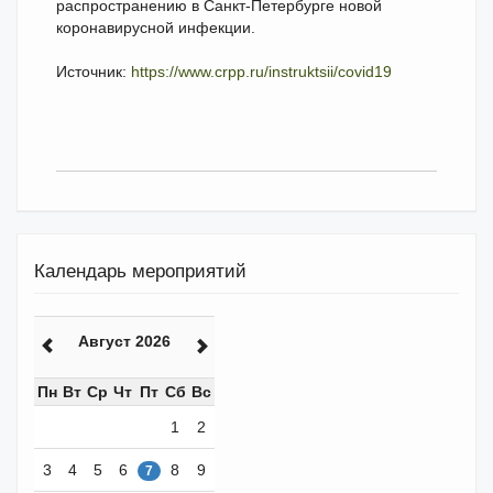
распространению в Санкт-Петербурге новой
коронавирусной инфекции.
Источник:
https://www.crpp.ru/instruktsii/covid19
Календарь мероприятий
Август 2026
Пн
Вт
Ср
Чт
Пт
Сб
Вс
1
2
3
4
5
6
8
9
7