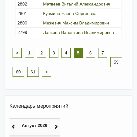
2802
Матвеев Виталий Александрович
исклю
2801
Кучмина Елена Сергеевна
член
2800
Межевич Максим Владимирович
член
2799
Лапкина Валентина Владимировна
исклю
...
<
1
2
3
4
5
6
7
59
60
61
>
Календарь мероприятий
Август 2026