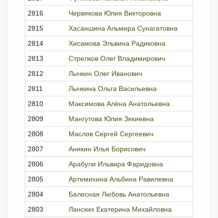
2816
Червякова Юлия Викторовна
член
2815
Хасаншина Альмира Сунагатовна
член
2814
Хисамова Эльвина Радиковна
член
2813
Стрелков Олег Владимирович
член
2812
Лычкин Олег Иванович
член
2811
Лычкина Ольга Васильевна
член
2810
Максимова Алёна Анатольевна
исклю
2809
Мангутова Юлия Зякиевна
член
2808
Маслов Сергей Сергеевич
член
2807
Аникин Илья Борисович
член
2806
Арабули Ильвира Фаридовна
член
2805
Артемихина Альбина Равилевна
член
2804
Балесная Любовь Анатольевна
член
2803
Ланских Екатерина Михайловна
исклю