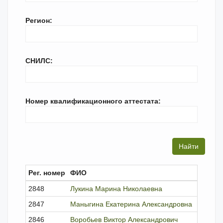
Регион:
СНИЛС:
Номер квалификационного аттестата:
Рег. номер
ФИО
Стату
2848
Лукина Марина Николаевна
член
2847
Маныгина Екатерина Александровна
член
2846
Воробьев Виктор Александрович
исклю