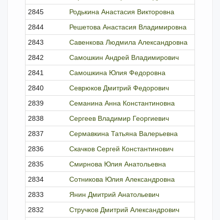
2845
Родькина Анастасия Викторовна
член
2844
Решетова Анастасия Владимировна
член
2843
Савенкова Людмила Александровна
исклю
2842
Самошкин Андрей Владимирович
член
2841
Самошкина Юлия Федоровна
исклю
2840
Севрюков Дмитрий Федорович
член
2839
Семанина Анна Константиновна
исклю
2838
Сергеев Владимир Георгиевич
исклю
2837
Сермавкина Татьяна Валерьевна
член
2836
Скачков Сергей Константинович
член
2835
Смирнова Юлия Анатольевна
член
2834
Сотникова Юлия Александровна
член
2833
Янин Дмитрий Анатольевич
член
2832
Стручков Дмитрий Александрович
член