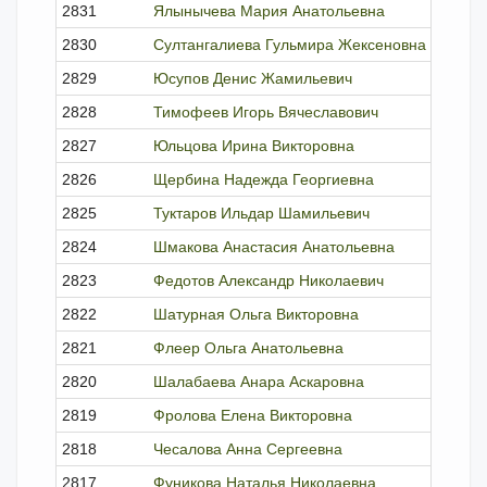
2831
Ялынычева Мария Анатольевна
член
2830
Султангалиева Гульмира Жексеновна
член
2829
Юсупов Денис Жамильевич
член
2828
Тимофеев Игорь Вячеславович
член
2827
Юльцова Ирина Викторовна
исклю
2826
Щербина Надежда Георгиевна
член
2825
Туктаров Ильдар Шамильевич
член
2824
Шмакова Анастасия Анатольевна
исклю
2823
Федотов Александр Николаевич
исклю
2822
Шатурная Ольга Викторовна
исклю
2821
Флеер Ольга Анатольевна
исклю
2820
Шалабаева Анара Аскаровна
член
2819
Фролова Елена Викторовна
член
2818
Чесалова Анна Сергеевна
член
2817
Фуникова Наталья Николаевна
член