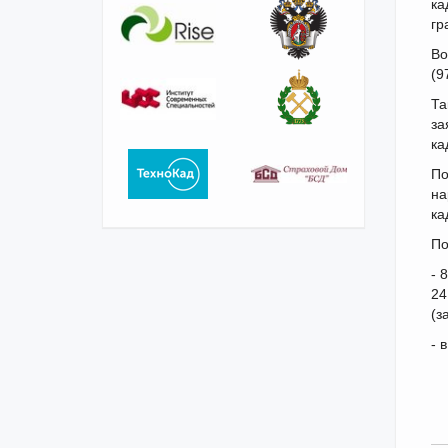
ка
гр
Во
(9
Та
за
ка
По
на
ка
По
- 
24
(з
- 