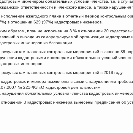
дастровым инженером обязательных условий членства, т.е. в случа
ажданской ответственности и членского взноса, а также нарушения 
 исполнение ежегодного плана в отчетный период контрольным ор
7%) в отношении 629 (97%) кадастровых инженеров.
ким образом, план не исполнен на 3 % в отношении 20 кадастров
явлений о выходе из саморегулируемой организации кадастровых
дастровых инженеров из Ассоциации.
 результатам плановых контрольных мероприятий выявлено 39 нар
рушении кадастровыми инженерами обязательных условий членств
дастровых инженеров.
 результатам плановых контрольных мероприятий в 2018 году:
8 кадастровых инженера исключены в связи с нарушениями требован
.07.2007 № 221-ФЗ «О кадастровой деятельности»
а нарушения обязательных условий членства кадастровых инженеро
в отношении 3 кадастровых инженера вынесены предписания об ус