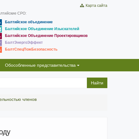
Карта сайта
лтийские СРО:
Балтийское объединение
Балтийское Объединение Изыскателей
Балтийское Объединение Проектировщиков
БалтЭнергоЭффект
БалтСпецПожБезопасность
Обособленные представительства
Найти
тельностью членов
оду