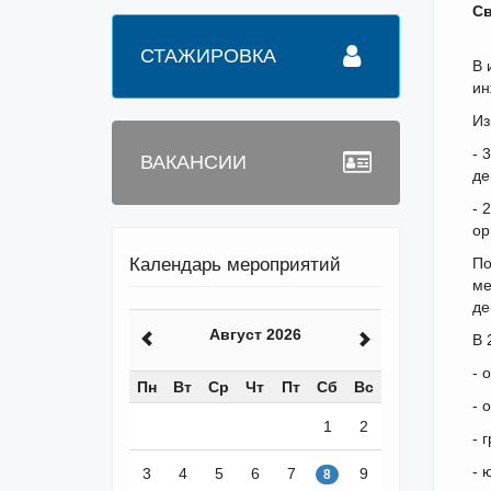
Св
СТАЖИРОВКА
В 
ин
Из
- 
ВАКАНСИИ
де
- 
ор
Календарь мероприятий
По
ме
де
Август 2026
В 
- 
Пн
Вт
Ср
Чт
Пт
Сб
Вс
- 
1
2
- 
- 
3
4
5
6
7
9
8